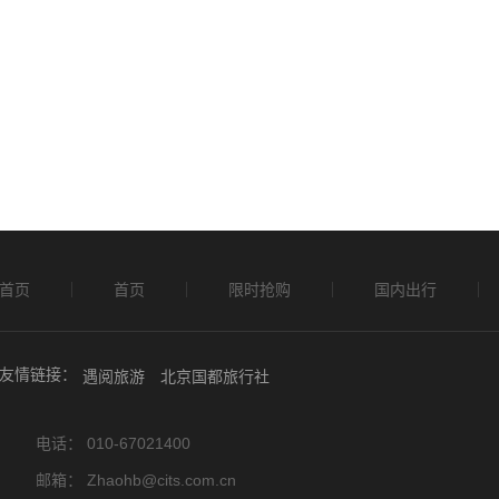
首页
首页
限时抢购
国内出行
友情链接：
遇阅旅游
北京国都旅行社
电话： 010-67021400
邮箱： Zhaohb@cits.com.cn