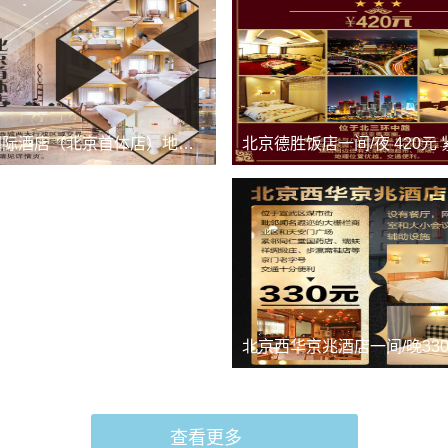
维也纳国际酒店（北京首体店）地处海淀西城...
锦江之星大兴开发区店一间/晚288元 不...
查看更多